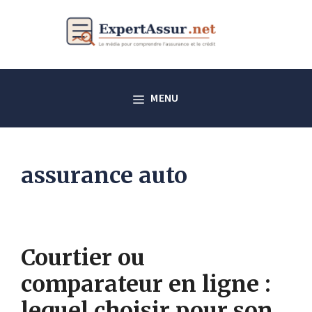
Aller
au
contenu
MENU
assurance auto
Courtier ou
comparateur en ligne :
lequel choisir pour son