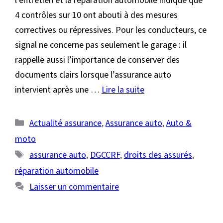
l’entretien et la réparation automobile indique que
4 contrôles sur 10 ont abouti à des mesures
correctives ou répressives. Pour les conducteurs, ce
signal ne concerne pas seulement le garage : il
rappelle aussi l’importance de conserver des
documents clairs lorsque l’assurance auto
intervient après une …
Lire la suite
Catégories
Actualité assurance
,
Assurance auto
,
Auto &
moto
Étiquettes
assurance auto
,
DGCCRF
,
droits des assurés
,
réparation automobile
Laisser un commentaire