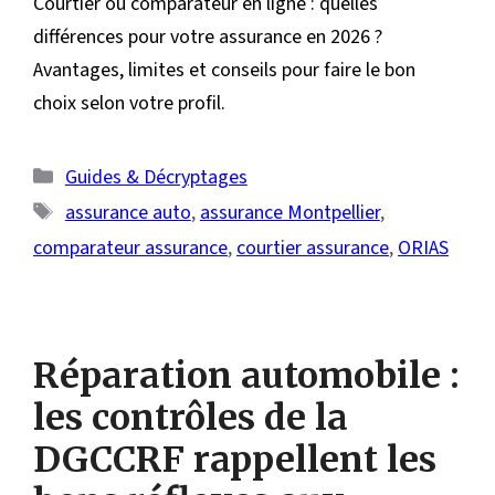
Courtier ou comparateur en ligne : quelles
différences pour votre assurance en 2026 ?
Avantages, limites et conseils pour faire le bon
choix selon votre profil.
Catégories
Guides & Décryptages
Étiquettes
assurance auto
,
assurance Montpellier
,
comparateur assurance
,
courtier assurance
,
ORIAS
Réparation automobile :
les contrôles de la
DGCCRF rappellent les