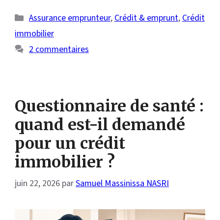
Catégories
Assurance emprunteur
,
Crédit & emprunt
,
Crédit
immobilier
2 commentaires
Questionnaire de santé :
quand est-il demandé
pour un crédit
immobilier ?
juin 22, 2026
par
Samuel Massinissa NASRI