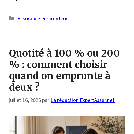
Catégories
Assurance emprunteur
Quotité à 100 % ou 200
% : comment choisir
quand on emprunte à
deux ?
juillet 16, 2026
par
La rédaction ExpertAssur.net