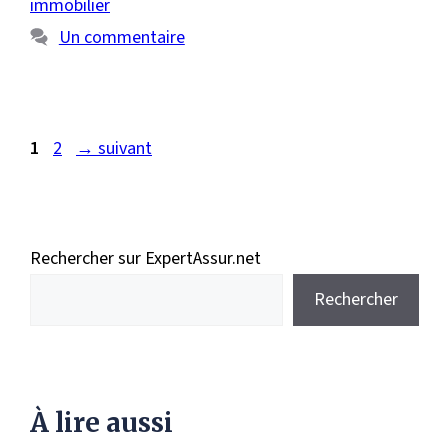
immobilier
Un commentaire
Page
Page
1
2
→
suivant
Rechercher sur ExpertAssur.net
Rechercher
À lire aussi