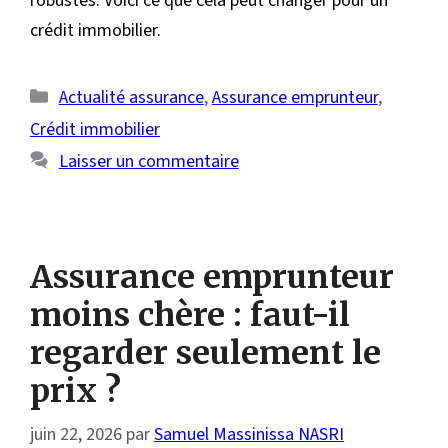
robustes. Voici ce que cela peut changer pour un
crédit immobilier.
Catégories
Actualité assurance
,
Assurance emprunteur
,
Crédit immobilier
Laisser un commentaire
Assurance emprunteur
moins chère : faut-il
regarder seulement le
prix ?
juin 22, 2026
par
Samuel Massinissa NASRI