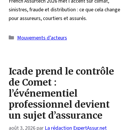
French Assurtech 2026 met l’accent sur climat,
sinistres, fraude et distribution : ce que cela change
pour assureurs, courtiers et assurés.
Catégories
Mouvements d’acteurs
Icade prend le contrôle
de Comet :
l’événementiel
professionnel devient
un sujet d’assurance
août 3, 2026
par
La rédaction ExpertAssur.net