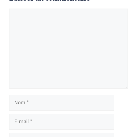
Commentaire
Nom
E-
mail
Site