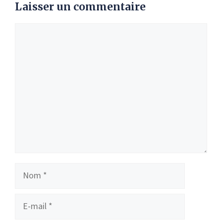
Laisser un commentaire
Commentaire
Nom
E-
mail