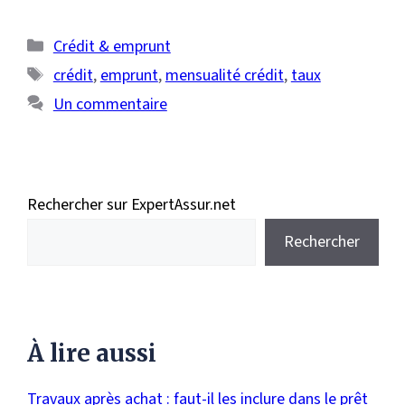
Catégories
Crédit & emprunt
Étiquettes
crédit
,
emprunt
,
mensualité crédit
,
taux
Un commentaire
Rechercher sur ExpertAssur.net
Rechercher
À lire aussi
Travaux après achat : faut-il les inclure dans le prêt