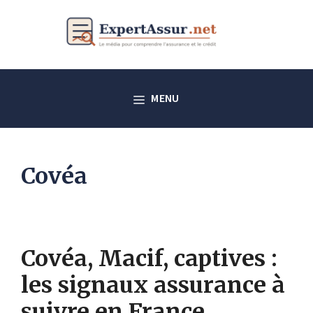
Aller
au
contenu
MENU
Covéa
Covéa, Macif, captives :
les signaux assurance à
suivre en France