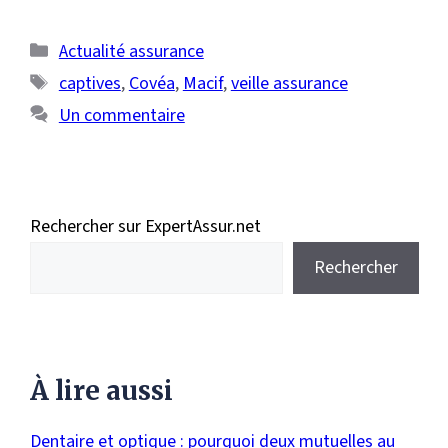
Catégories
Actualité assurance
Étiquettes
captives
,
Covéa
,
Macif
,
veille assurance
Un commentaire
Rechercher sur ExpertAssur.net
Rechercher
À lire aussi
Dentaire et optique : pourquoi deux mutuelles au