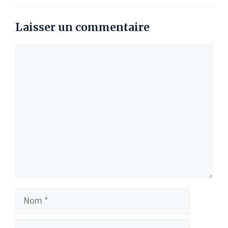
Laisser un commentaire
Commentaire
Nom
E-