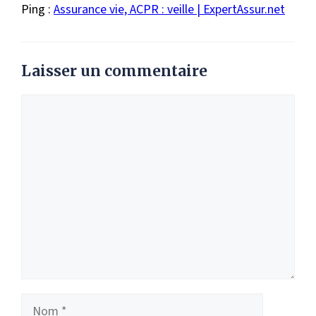
Ping :
Assurance vie, ACPR : veille | ExpertAssur.net
Laisser un commentaire
Commentaire
Nom