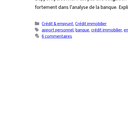
fortement dans l’analyse de la banque. Expl
Catégories
Crédit & emprunt
,
Crédit immobilier
Étiquettes
apport personnel
,
banque
,
crédit immobilier
,
e
6 commentaires