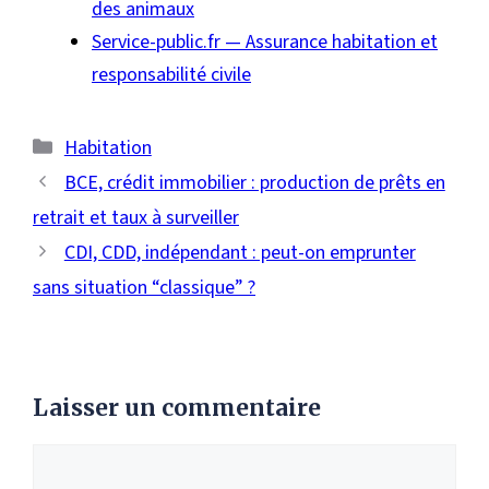
des animaux
Service-public.fr — Assurance habitation et
responsabilité civile
Catégories
Habitation
BCE, crédit immobilier : production de prêts en
retrait et taux à surveiller
CDI, CDD, indépendant : peut-on emprunter
sans situation “classique” ?
Laisser un commentaire
Commentaire